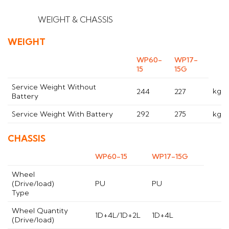
WEIGHT & CHASSIS
WEIGHT
WP60-
WP17-
15
15G
Service Weight Without
kg
244
227
Battery
Service Weight With Battery
292
275
kg
CHASSIS
WP60-15
WP17-15G
Wheel
(Drive/load)
PU
PU
Type
Wheel Quantity
1D+4L/1D+2L
1D+4L
(Drive/load)