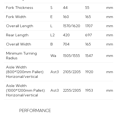
Fork Thickness
S
44
55
mm
Fork Width
E
160
165
mm
Overall Length
L
1570/1620
1707
mm
Rear Length
L2
420
697
mm
Overall Width
B
704
165
mm
Minimum Turning
Wa
1505/1555
1547
mm
Radius
Aisle Width
(800*1200mm Pallet):
Ast3
2105/2205
1920
mm
Horizonal/vertical
Aisle Width
(1000*1200mm Pallet):
Ast3
2255/2305
1953
mm
Horizonal/vertical
PERFORMANCE