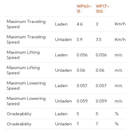
WP60-
WP17-
15
15G
Maximum Traveling
Km/h
Laden
4.6
3
Speed
Maximum Traveling
Unladen
5.9
3.5
Km/h
Speed
Maximum Lifting
Laden
0.056
0.056
m/s
Speed
Maximum Lifting
Unladen
0.06
0.06
m/s
Speed
Maximum Lowering
Laden
0.057
0.057
m/s
Speed
Maximum Lowering
Unladen
0.059
0.059
m/s
Speed
Gradeability
Laden
5
5
%
Gradeability
Unladen
7
7
%