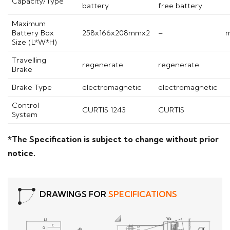
Capacity/Type
battery
free battery
Maximum
Battery Box
258x166x208mmx2
–
Size (L*W*H)
Travelling
regenerate
regenerate
Brake
Brake Type
electromagnetic
electromagnetic
Control
CURTIS 1243
CURTIS
System
*The Specification is subject to change without prior
notice.
DRAWINGS FOR
SPECIFICATIONS