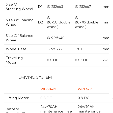
Size Of
D1
Ø 252×63
Ø 252×67
mm
Steering Wheel
Ø
Ø
Size Of Loading
D2
80×58(double
80×70(double
mm
Wheel
wheel)
wheel)
Size Of Balance
Ø 99.5×40
–
mm
Wheel
Wheel Base
1222/1272
1301
mm
Travelling
0.6 DC
0.63 DC
kw
Motor
DRIVING SYSTEM
WP60-15
WP17-15G
Lifting Motor
0.8 DC
0.8 DC
24v/70Ah
24v/70Ah
Battery
maintenance free
maintenance