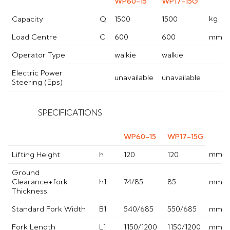
WP60-15
WP17-15G
kg
Capacity
Q
1500
1500
Load Centre
C
600
600
mm
Operator Type
walkie
walkie
Electric Power
unavailable
unavailable
Steering (Eps)
SPECIFICATIONS
WP60-15
WP17-15G
mm
Lifting Height
h
120
120
Ground
Clearance+fork
h1
74/85
85
mm
Thickness
Standard Fork Width
B1
540/685
550/685
mm
Fork Length
L1
1150/1200
1150/1200
mm