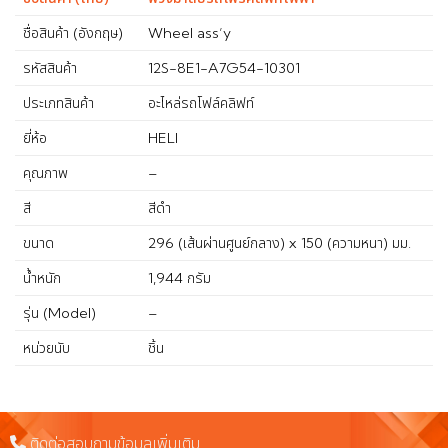
ชื่อสินค้า (อังกฤษ)
Wheel ass’y
รหัสสินค้า
12S-8E1-A7G54-10301
ประเภทสินค้า
อะไหล่รถโฟล์คลิฟท์
ยี่ห้อ
HELI
คุณภาพ
–
สี
สีดำ
ขนาด
296 (เส้นผ่านศูนย์กลาง) x 150 (ความหนา) มม.
น้ำหนัก
1,944 กรัม
รุ่น (Model)
–
หน่วยนับ
ชิ้น
ติดต่อสอบถามข้อมูลเพิ่มเติม