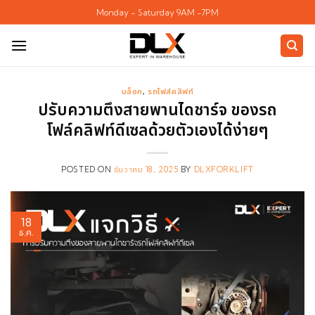
ข้าม
Monday - Saturday 9AM -7PM
ไป
ยัง
เนื้อหา
บล็อก
,
รถโฟล์คลิฟท์
ปรับความตึงสายพานไดชาร์จ ของรถ
โฟล์คลิฟท์ดีเซลด้วยตัวเองได้ง่ายๆ
POSTED ON
ธันวาคม 18, 2025
BY
DLXFORKLIFT
18
ธ.ค.