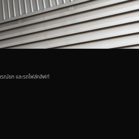
กรณ์ยก และรถโฟล์คลิฟท์