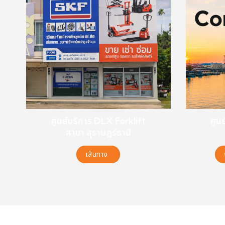
ศูนย์บริการ DLX Forklift
ศูน
สาขา สุราษฎร์ธานี
เส้นทาง