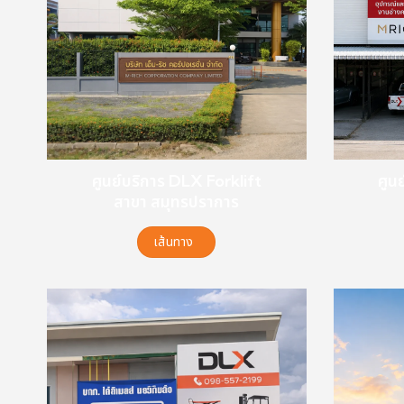
ศูนย์บริการ DLX Forklift
ศูน
สาขา สมุทรปราการ
เส้นทาง